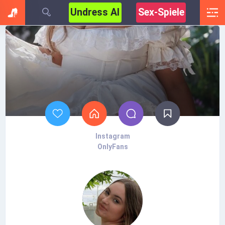
Undress AI
Sex-Spiele
Instagram
OnlyFans